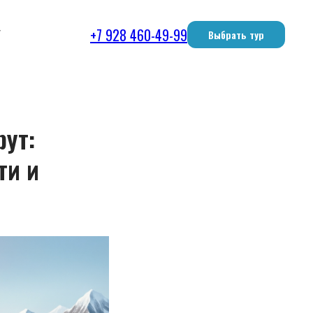
+7 928 460-49-99
Г
Выбрать тур
ут:
ти и