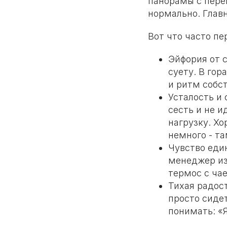
панорамы с перев
нормально. Главн
Вот что часто п
Эйфория от 
суету. В гор
и ритм собс
Усталость и 
сесть и не и
нагрузку. Х
немного - та
Чувство един
менеджер из 
термос с чае
Тихая радост
просто сидет
понимать: «Я