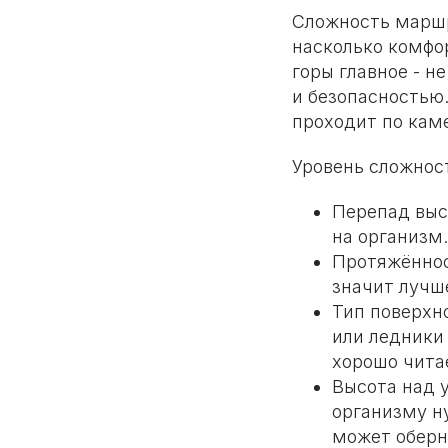
Сложность маршру
насколько комфор
горы главное - н
и безопасностью
проходит по кам
Уровень сложност
Перепад выс
на организм
Протяжённост
значит лучш
Тип поверхн
или ледники
хорошо чит
Высота над 
организму н
может оберн