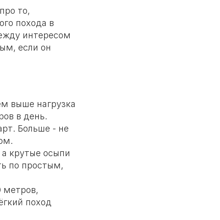
про то,
ого похода в
 между интересом
ым, если он
ем выше нагрузка
ов в день.
рт. Больше - не
ом.
 а крутые осыпи
ть по простым,
 метров,
ёгкий поход