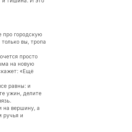
 и тишина. И это
е про городскую
 только вы, тропа
хочется просто
изма на новую
скажет: «Ещё
се равны: и
те ужин, делите
вязь.
и на вершину, а
м ручья и