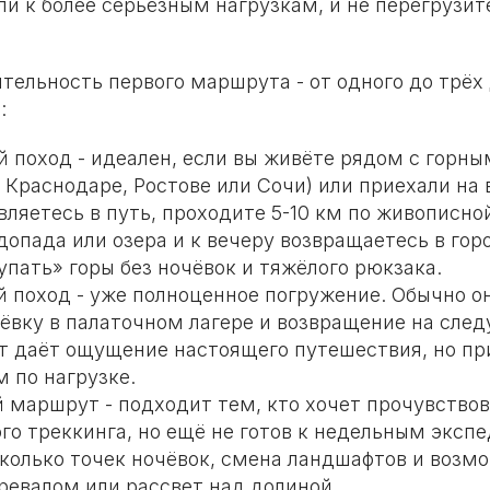
ли к более серьёзным нагрузкам, и не перегрузит
ельность первого маршрута - от одного до трёх 
:
 поход - идеален, если вы живёте рядом с горн
 Краснодаре, Ростове или Сочи) или приехали на
ляетесь в путь, проходите 5-10 км по живописно
допада или озера и к вечеру возвращаетесь в гор
пать» горы без ночёвок и тяжёлого рюкзака.
 поход - уже полноценное погружение. Обычно о
чёвку в палаточном лагере и возвращение на сле
т даёт ощущение настоящего путешествия, но пр
 по нагрузке.
 маршрут - подходит тем, кто хочет прочувство
го треккинга, но ещё не готов к недельным эксп
сколько точек ночёвок, смена ландшафтов и возм
ревалом или рассвет над долиной.