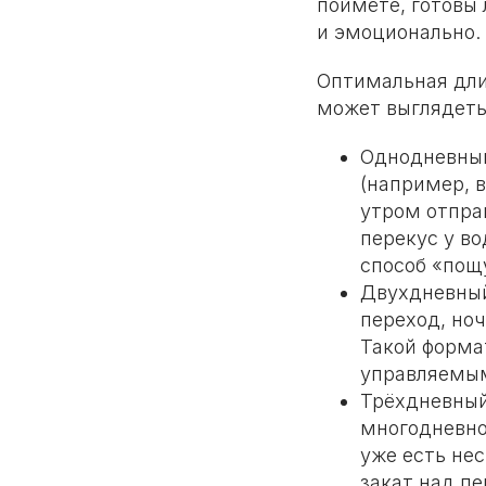
поймёте, готовы 
и эмоционально.
Оптимальная длит
может выглядеть
Однодневный
(например, в
утром отправ
перекус у во
способ «пощу
Двухдневный
переход, но
Такой форма
управляемым
Трёхдневный
многодневно
уже есть не
закат над пе