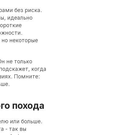
рами без риска.
ы, идеально
короткие
ожности.
 но некоторые
н не только
 подскажет, когда
виях. Помните:
ьше.
го похода
елю или больше.
а - так вы