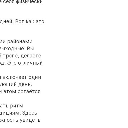
е себя физически
дней. Вот как это
ыми районами
 выходные. Вы
й тропе, делаете
од. Это отличный
н включает один
дующий день.
и этом остаётся
вать ритм
едициям. Здесь
ожность увидеть