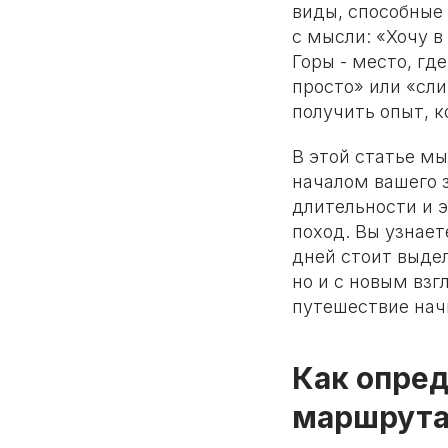
виды, способные
с мысли: «Хочу в
Горы - место, гд
просто» или «сли
получить опыт, к
В этой статье м
началом вашего 
длительности и э
поход. Вы узнает
дней стоит выдел
но и с новым взг
путешествие начи
Как опре
маршрут