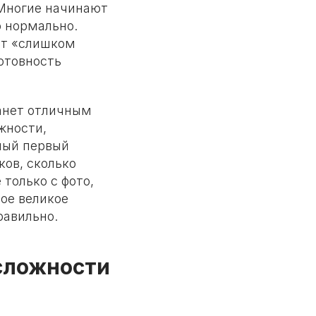
 Многие начинают
о нормально.
ает «слишком
отовность
танет отличным
жности,
шный первый
ков, сколько
 только с фото,
дое великое
равильно.
сложности