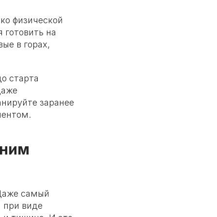
ько физической
я готовить на
вые в горах,
до старта
даже
анируйте заранее
ментом.
 ним
 Даже самый
 при виде