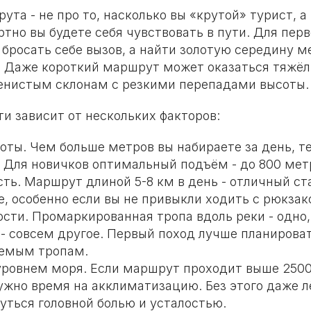
та - не про то, насколько вы «крутой» турист, а 
тно вы будете себя чувствовать в пути. Для перв
е бросать себе вызов, а найти золотую середину
. Даже короткий маршрут может оказаться тяжёл
енистым склонам с резкими перепадами высоты.
и зависит от нескольких факторов:
оты. Чем больше метров вы набираете за день, т
. Для новичков оптимальный подъём - до 800 метр
ь. Маршрут длиной 5-8 км в день - отличный ста
е, особенно если вы не привыкли ходить с рюкзак
ости. Промаркированная тропа вдоль реки - одно,
 - совсем другое. Первый поход лучше планирова
аемым тропам.
уровнем моря. Если маршрут проходит выше 2500
ужно время на акклиматизацию. Без этого даже л
уться головной болью и усталостью.