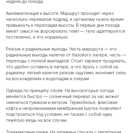
недели до похода.
Акклиматизация к высоте. Маршрут проходит через
несколько перевалов подряд, и организму нужно время
привыкнуть к перепадам высоты. В первые дни похода
имеет смысл не форсировать темп — тело адаптируется
постепенно, и это нормально.
Рюкзак и радиальные выходы. Часть маршрута — это
радиальные выходы налегке от базового лагеря, часть —
переходы с полной выкладкой. Стоит заранее продумать,
что удобно оставить в лагере, а что брать с собой на
радиалку: лёгкий налегке рюкзак ощутимо экономит силы
на восхождениях к водопадам и озёрам.
Одежда по принципу слоёв. На высокогорье погода
меняется быстро — солнечный перевал за час может
смениться туманом и ветром. Термобельё, флисовая
кофта и непромокаемая мембранная куртка позволяют
подстроиться под условия, не таская с собой одну
тяжёлую вещь на все случаи.
Треккинговые палки. На затяжных спусках с перепадом