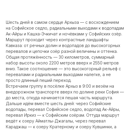
Шесть дней в самом сердце Архыза — с восхождением
на Софийское седло, радиальными выходами к водопадам
Ак-Айры и Кашха-Эчкичат и ночёвками у Софийских озёр.
Маршрут проходит через контрастные ландшафты
Кавказа: от речных долин и водопадов до высокогорных
перевалов и цепочки озёр разной величины и оттенка.
Общая протяжённость — 30 километров, суммарный
набор высоты около 2200 метров вверх и 2550 метров
вниз. Такое соотношение — это высокогорный рельеф с
перевалами и радиальными выходами налегке, а не
просто длинный пеший переход.
Встречаем группу в посёлке Архыз в 9:00 и везём на
внедорожном транспорте вверх по долине реки София —
до места, откуда начинается пешая часть маршрута.
Дальше идём вместе шесть дней: через Софийские
водопады, перевал Софийское седло, водопад Ак-Айры,
перевал Иркиз — к Софийским озёрам. Оттуда маршрут
ведёт к озеру Айматлы-Джагалы, через перевал
Караджаш — к озеру Кратерному и озеру Кувшинки, а