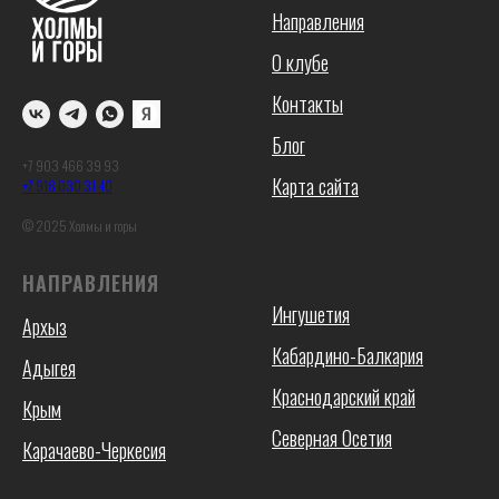
Направления
О клубе
Контакты
Блог
+7 903 466 39 93
Карта сайта
+7 918 030 31 40
© 2025 Холмы и горы
НАПРАВЛЕНИЯ
Ингушетия
Архыз
Кабардино-Балкария
Адыгея
Краснодарский край
Крым
Северная Осетия
Карачаево-Черкесия